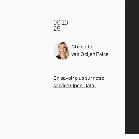
06.10
.
25
Charlotte
van Ooijen Falce
En savoir plus sur notre
service Open Data.