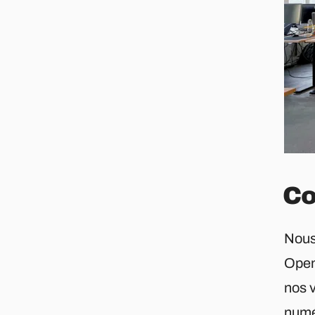
Co
Nous
Open
nos 
numé