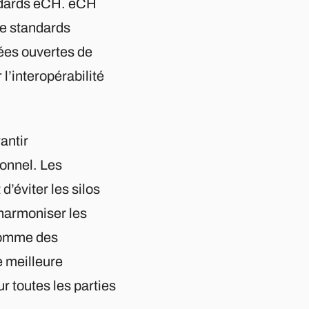
andards eCH. eCH
de standards
ées ouvertes de
l’interopérabilité
antir
ionnel. Les
’éviter les silos
’harmoniser les
 comme des
e meilleure
r toutes les parties