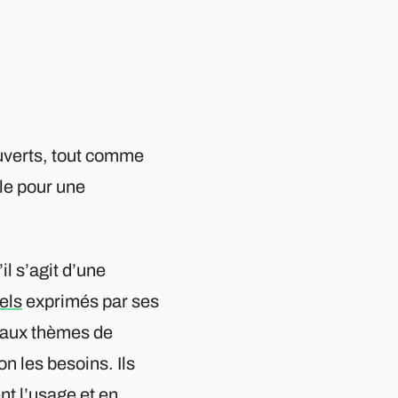
uverts, tout comme
lle pour une
l s’agit d’une
els
exprimés par ses
veaux thèmes de
n les besoins. Ils
t l’usage et en