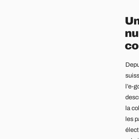
Un
nu
co
Depu
suis
l’e-
descr
la co
les p
élect