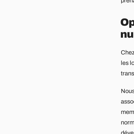
pren
Op
nu
Chez
les l
tran
Nous
asso
memb
norma
déve