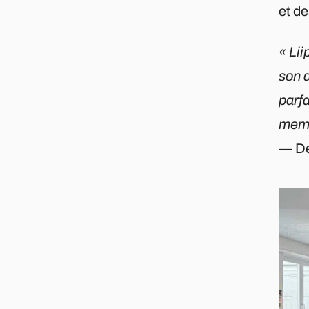
et de
« Lii
son 
parf
memb
— De