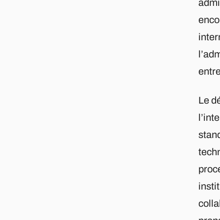
admi
enco
inte
l’adm
entr
Le d
l’int
stand
tech
proc
insti
colla