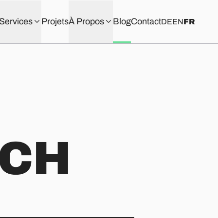
Services
Projets
À Propos
Blog
Contact
DE
EN
FR
eCH