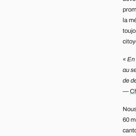
prom
la mé
toujo
citoy
« En
au se
de d
—
Ch
Nous
60 m
cant