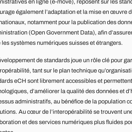
nistratives en ligne (e-move), reposent sur les st
urage également l’adaptation et la mise en œuvre 
rnationaux, notamment pour la publication des donn
inistration (Open Government Data), afin d’assurer 
e les systèmes numériques suisses et étrangers.
éveloppement de standards joue un rôle clé pour gar
eropérabilité, tant sur le plan technique qu’organisat
ards eCH sont librement accessibles et permettent d
nologiques, d’améliorer la qualité des données et d
essus administratifs, au bénéfice de la population
tutions. Au cœur de l’interopérabilité se trouvent un
boration et des services numériques plus fluides pou