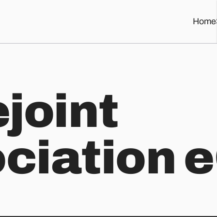
Home
ejoint
ociation 