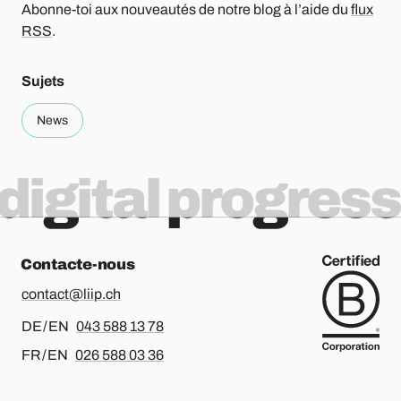
Abonne-toi aux nouveautés de notre blog à l’aide du
flux
RSS
.
Sujets
News
digital progress
Contacte-nous
contact@liip.ch
Pour l’allemand ou l’anglais, merci d’appeler le
DE / EN
043 588 13 78
Pour le français ou l’anglais, merci d’appeler le
FR / EN
026 588 03 36