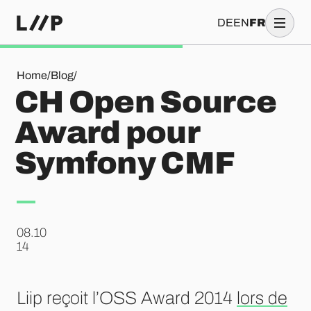
DE
EN
FR
CH Open Source Award pour Symfony CMF
Home
/
Blog
/
CH Open Source
Award pour
Symfony CMF
08.10
.
14
Liip reçoit l’OSS Award 2014
lors de