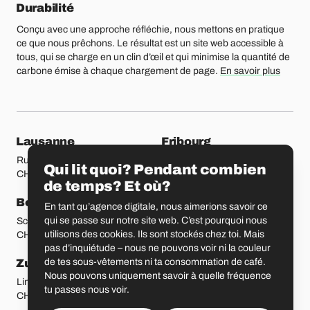
Durabilité
Conçu avec une approche réfléchie, nous mettons en pratique
ce que nous prêchons. Le résultat est un site web accessible à
tous, qui se charge en un clin d’œil et qui minimise la quantité de
carbone émise à chaque chargement de page.
En savoir plus
Nos bureaux
Lausanne
Fribourg
Rue Etraz 4
Rue de la Banque 1
Qui lit quoi? Pendant combien
CH-1003 Lausanne
CH-1700 Fribourg
de temps? Et où?
Berne
Bâle
En tant qu’agence digitale, nous aimerions savoir ce
qui se passe sur notre site web. C’est pourquoi nous
Schmiedenplatz 5
Sattelgasse 4
utilisons des cookies. Ils sont stockés chez toi. Mais
CH-3011 Berne
CH-4051 Bâle
pas d’inquiétude – nous ne pouvons voir ni la couleur
de tes sous-vêtements ni ta consommation de café.
Zurich
Saint-Gall
Nous pouvons uniquement savoir à quelle fréquence
Limmatstrasse 183
Vadianstrasse 25A
tu passes nous voir.
CH-8005 Zurich
CH-9000 Saint-Gall