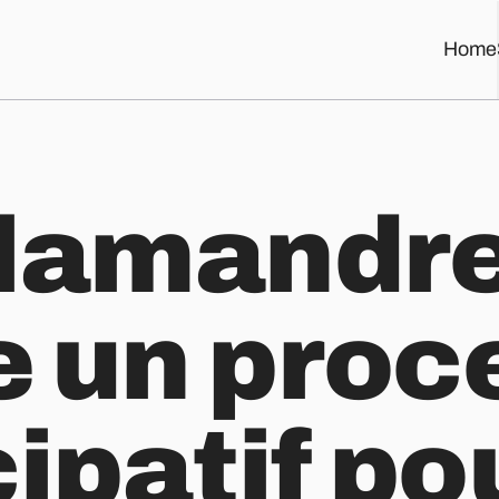
Home
icipatif pour élaborer sa stratégie
alamandr
se un pro
cipatif po