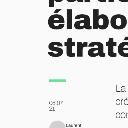
élabo
strat
La 
cré
06.07
.
21
co
Laurent