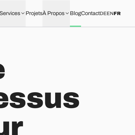
Services
Projets
À Propos
Blog
Contact
DE
EN
FR
e
cessus
ur