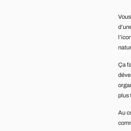
Vous
d’une
l’ico
natur
Ça f
dével
organ
plus 
Au co
comme