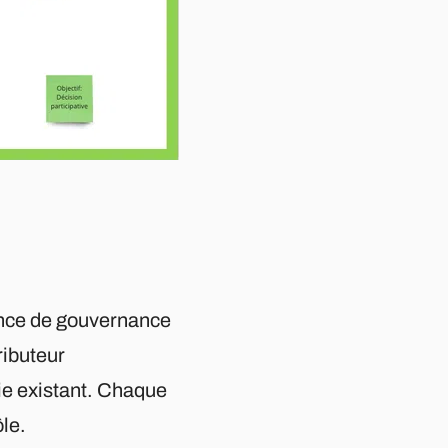
éance de gouvernance
ributeur
gie existant. Chaque
ôle.