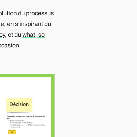
volution du processus
e, en s’inspirant du
cy
, et du
what, so
occasion.