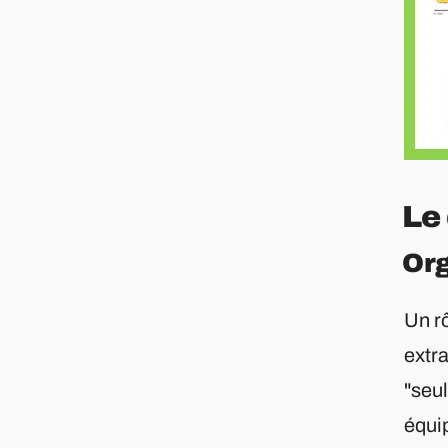
Le 
Org
Un rô
extra
"seul
équip