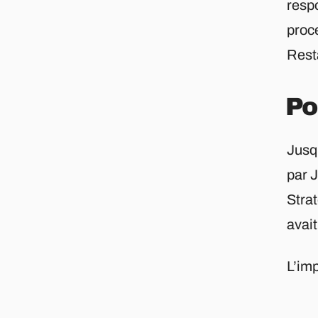
resp
proc
Resta
Po
Jusqu
par J
Strat
avait
L’im