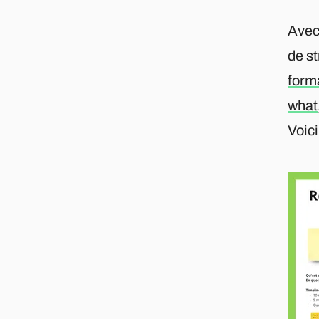
Avec 
de st
form
what
Voic