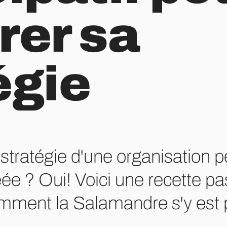
rer sa
égie
stratégie d'une organisation pe
ée ? Oui! Voici une recette pas
mment la Salamandre s'y est p