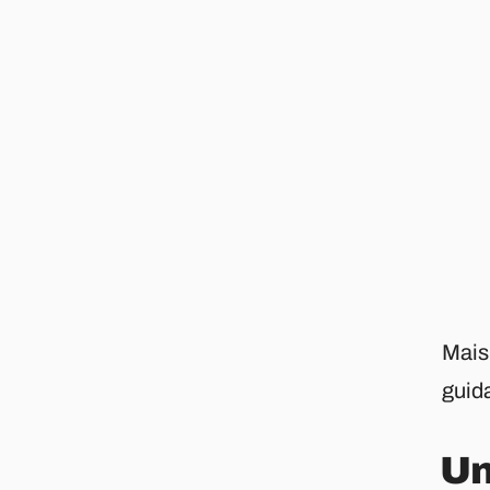
Mais 
guid
Un