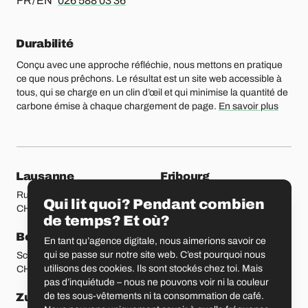
FR / EN
026 588 03 36
Durabilité
Conçu avec une approche réfléchie, nous mettons en pratique
ce que nous prêchons. Le résultat est un site web accessible à
tous, qui se charge en un clin d’œil et qui minimise la quantité de
carbone émise à chaque chargement de page.
En savoir plus
Nos bureaux
Lausanne
Fribourg
Rue Etraz 4
Rue de la Banque 1
Qui lit quoi? Pendant combien
CH-1003 Lausanne
CH-1700 Fribourg
de temps? Et où?
Berne
Bâle
En tant qu’agence digitale, nous aimerions savoir ce
qui se passe sur notre site web. C’est pourquoi nous
Schmiedenplatz 5
Sattelgasse 4
utilisons des cookies. Ils sont stockés chez toi. Mais
CH-3011 Berne
CH-4051 Bâle
pas d’inquiétude – nous ne pouvons voir ni la couleur
Zurich
Saint-Gall
de tes sous-vêtements ni ta consommation de café.