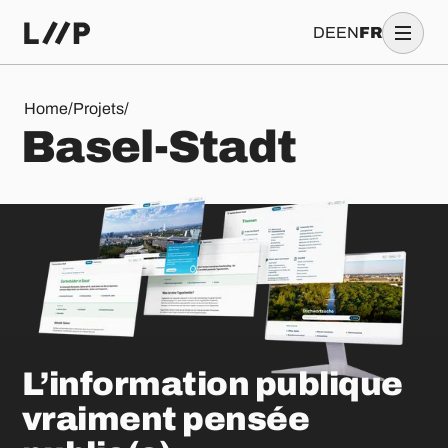
DE
EN
FR
Basel-Stadt
Home
/
Projets
/
B
a
s
e
l
-
S
t
a
d
t
L’information publique
vraiment pensée