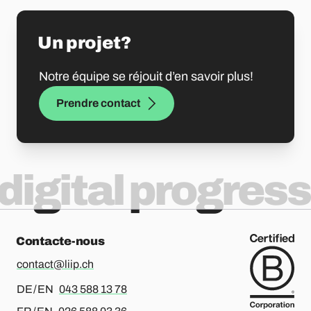
Un projet?
Notre équipe se réjouit d’en savoir plus!
Prendre contact
digital progress
Contacte-nous
contact@liip.ch
Pour l’allemand ou l’anglais, merci d’appeler le
DE / EN
043 588 13 78
Pour le français ou l’anglais, merci d’appeler le