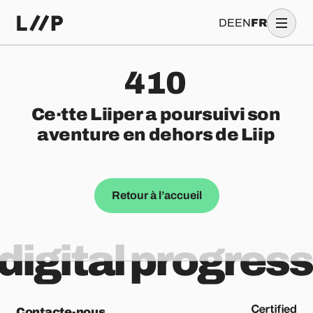
DE
EN
FR
410
Ce·tte Liiper a poursuivi son
aventure en dehors de Liip
Retour à l’accueil
digital progress
Contacte-nous