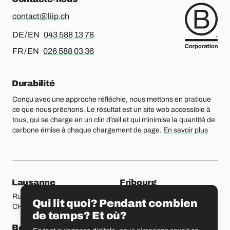
contact@liip.ch
Pour l’allemand ou l’anglais, merci d’appeler le
DE / EN
043 588 13 78
Pour le français ou l’anglais, merci d’appeler le
FR / EN
026 588 03 36
Durabilité
Conçu avec une approche réfléchie, nous mettons en pratique
ce que nous prêchons. Le résultat est un site web accessible à
tous, qui se charge en un clin d’œil et qui minimise la quantité de
carbone émise à chaque chargement de page.
En savoir plus
Nos bureaux
Lausanne
Fribourg
Rue Etraz 4
Rue de la Banque 1
Qui lit quoi? Pendant combien
CH-1003 Lausanne
CH-1700 Fribourg
de temps? Et où?
Berne
Bâle