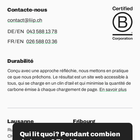
Contacte-nous
contact@liip.ch
Pour l’allemand ou l’anglais, merci d’appeler le
DE / EN
043 588 13 78
Pour le français ou l’anglais, merci d’appeler le
FR / EN
026 588 03 36
Durabilité
Conçu avec une approche réfléchie, nous mettons en pratique
ce que nous prêchons. Le résultat est un site web accessible à
tous, qui se charge en un clin d’œil et qui minimise la quantité de
carbone émise à chaque chargement de page.
En savoir plus
Nos bureaux
Lausanne
Fribourg
Rue Etraz 4
Rue de la Banque 1
Qui lit quoi? Pendant combien
CH-1003 Lausanne
CH-1700 Fribourg