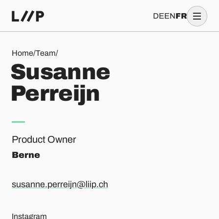
DE
EN
FR
Susanne Perreijn
Home
/
Team
/
S
u
s
a
n
n
e
P
e
r
r
e
i
j
n
Product Owner
Berne
susanne.perreijn@liip.ch
Instagram