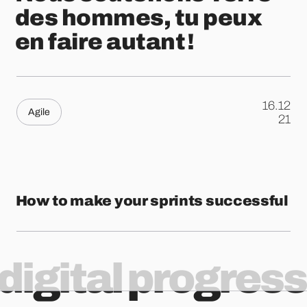
des hommes, tu peux
en faire autant !
16.12
Agile
.
21
How to make your sprints successful
digital progress