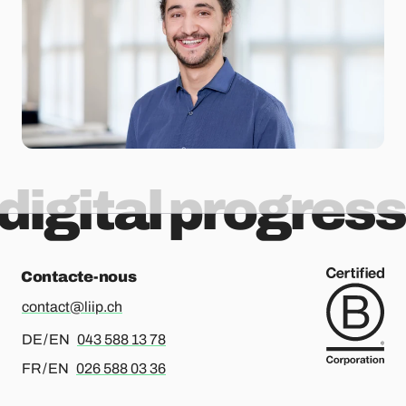
digital progress
Contacte-nous
contact@liip.ch
Pour l’allemand ou l’anglais, merci d’appeler le
DE / EN
043 588 13 78
Pour le français ou l’anglais, merci d’appeler le
FR / EN
026 588 03 36