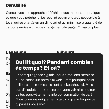
Durabilité
Conçu avec une approche réfléchie, nous mettons en pratique
ce que nous prêchons. Le résultat est un site web accessible à
tous, qui se charge en un clin d’œil et qui minimise la quantité de
carbone émise à chaque chargement de page.
En savoir plus
Nos bureaux
Lausanne
Fribourg
Rue Etraz 4
Rue de la Banque 1
Qui lit quoi? Pendant combien
CH-1003 Lausanne
CH-1700 Fribourg
de temps? Et où?
Berne
Bâle
En tant qu’agence digitale, nous aimerions savoir ce
qui se passe sur notre site web. C’est pourquoi nous
Schmiedenplatz 5
Sattelgasse 4
utilisons des cookies. Ils sont stockés chez toi. Mais
CH-3011 Berne
CH-4051 Bâle
pas d’inquiétude – nous ne pouvons voir ni la couleur
de tes sous-vêtements ni ta consommation de café.
Zurich
Saint-Gall
Nous pouvons uniquement savoir à quelle fréquence
Limmatstrasse 183
Vadianstrasse 25A
tu passes nous voir.
CH-8005 Zurich
CH-9000 Saint-Gall