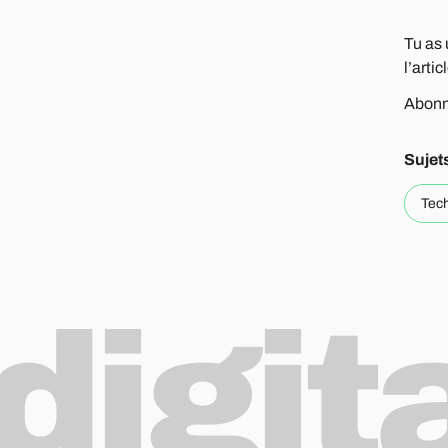
Tu as 
l’artic
Abonne
Sujet
Tec
digit