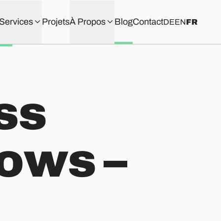
Services
Projets
À Propos
Blog
Contact
DE
EN
FR
ss
ows –