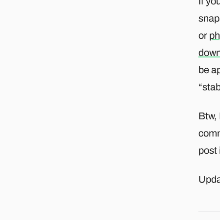
If yo
snap
or
ph
down
be ap
“stab
Btw, 
commo
post 
Updat