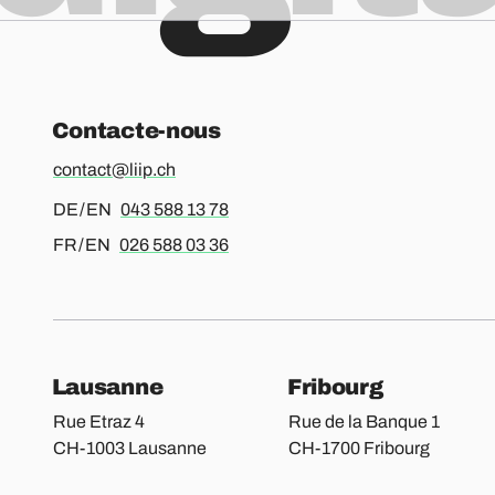
Contacte-nous
contact@liip.ch
Pour l’allemand ou l’anglais, merci d’appeler le
DE / EN
043 588 13 78
Pour le français ou l’anglais, merci d’appeler le
FR / EN
026 588 03 36
Nos bureaux
Lausanne
Fribourg
Rue Etraz 4
Rue de la Banque 1
CH-1003 Lausanne
CH-1700 Fribourg