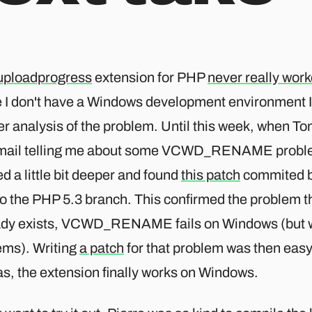
uploadprogress
extension for PHP
never really wor
e I don't have a Windows development environment I
er analysis of the problem. Until this week, when 
mail telling me about some VCWD_RENAME proble
d a little bit deeper and found
this patch
commited 
o the PHP 5.3 branch. This confirmed the problem that
ady exists, VCWD_RENAME fails on Windows (but w
ems). Writing
a patch
for that problem was then easy
s, the extension finally works on Windows.