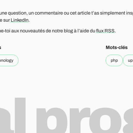
une question, un commentaire ou cet article t’as simplement i
le sur
LinkedIn
.
-toi aux nouveautés de notre blog à l’aide du
flux RSS
.
s
Mots-clés
hnology
php
up
al pr