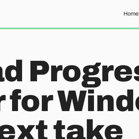
Home
he next take
d Progre
 for Wind
ext take