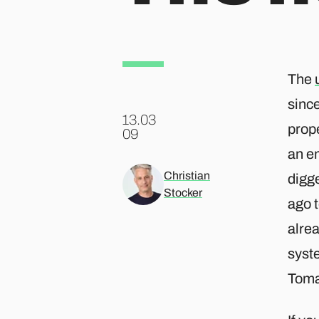
The
sinc
13.03
prop
.
09
an e
Christian
digge
Stocker
ago t
alre
syst
Toma