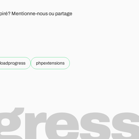
nspiré? Mentionne-nous ou partage
loadprogress
phpextensions
ogres