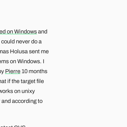
ked on Windows
and
 could never do a
Tomas Holusa sent me
ms on Windows. I
by
Pierre
10 months
 if the target file
orks on unixy
 and according to