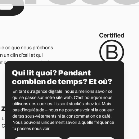
ue ce que nous prêchons.
 un clin d’œil et qui
nt de page.
En savoir plus
Qui lit quoi? Pendant
combien de temps? Et où?
En tant qu’agence digitale, nous aimerions savoir ce
qui se passe sur notre site web. C’est pourquoi nous
utilisons des cookies. Ils sont stockés chez toi. Mais
Zurich
Saint-Gall
pas d’inquiétude – nous ne pouvons voir ni la couleur
de tes sous-vêtements ni ta consommation de café.
Limmatstrasse 183
Vadianstrasse 25A
Nous pouvons uniquement savoir à quelle fréquence
CH-8005 Zurich
CH-9000 Saint-Gall
tu passes nous voir.