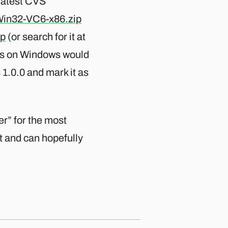
 latest CVS
Win32-VC6-x86.zip
ip
(or search for it at
his on Windows would
 1.0.0 and mark it as
er” for the most
t and can hopefully