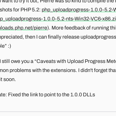
u want to try it out, Pierre was so kind to compile the
shots for PHP 5.2:
php_uploadprogress-1.0.0-5.2-
p_uploadprogress-1.0.0-5.2-nts-Win32-VC6-x86.z
loads.php.net/pierre
). More feedback of running t
preciated, then I can finally release uploadprogress
le” :)
I still owe you a “Caveats with Upload Progress Met
n problems with the extensions. I didn't forget tha
it soon.
e: Fixed the link to point to the 1.0.0 DLLs