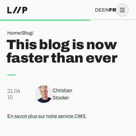
DE
EN
FR
This blog is now faster than ever
Home
/
Blog
/
This blog is now
faster than ever
Christian
21.04
.
15
Stocker
En savoir plus sur notre service CMS.