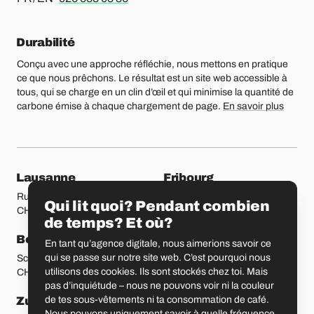
Durabilité
Conçu avec une approche réfléchie, nous mettons en pratique
ce que nous prêchons. Le résultat est un site web accessible à
tous, qui se charge en un clin d’œil et qui minimise la quantité de
carbone émise à chaque chargement de page.
En savoir plus
Nos bureaux
Lausanne
Fribourg
Rue Etraz 4
Rue de la Banque 1
Qui lit quoi? Pendant combien
CH-1003 Lausanne
CH-1700 Fribourg
de temps? Et où?
Berne
Bâle
En tant qu’agence digitale, nous aimerions savoir ce
qui se passe sur notre site web. C’est pourquoi nous
Schmiedenplatz 5
Sattelgasse 4
utilisons des cookies. Ils sont stockés chez toi. Mais
CH-3011 Berne
CH-4051 Bâle
pas d’inquiétude – nous ne pouvons voir ni la couleur
Zurich
Saint-Gall
de tes sous-vêtements ni ta consommation de café.
Nous pouvons uniquement savoir à quelle fréquence