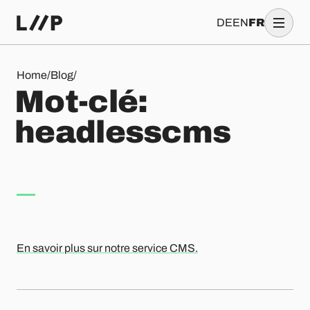
DE
EN
FR
Mot-clé: headlesscms
Home
/
Blog
/
M
o
t
-
c
l
é
:
h
e
a
d
l
e
s
s
c
m
s
En savoir plus sur notre service CMS.