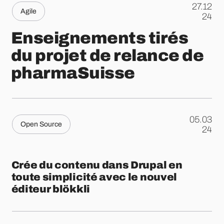
27.12
Agile
.
24
Enseignements tirés
du projet de relance de
pharmaSuisse
05.03
Open Source
.
24
Crée du contenu dans Drupal en
toute simplicité avec le nouvel
éditeur blökkli