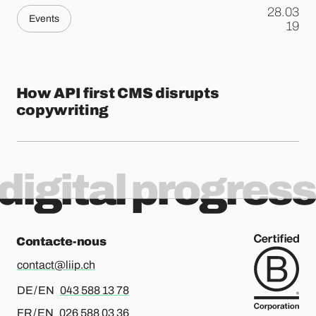
28.03
Events
.
19
How API first CMS disrupts
copywriting
digital progress
Contacte-nous
contact@liip.ch
Pour l’allemand ou l’anglais, merci d’appeler le
DE / EN
043 588 13 78
Pour le français ou l’anglais, merci d’appeler le
FR / EN
026 588 03 36