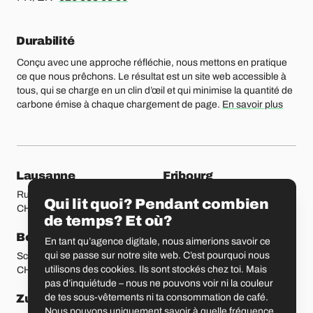
Durabilité
Conçu avec une approche réfléchie, nous mettons en pratique
ce que nous prêchons. Le résultat est un site web accessible à
tous, qui se charge en un clin d’œil et qui minimise la quantité de
carbone émise à chaque chargement de page.
En savoir plus
Nos bureaux
Lausanne
Fribourg
Rue Etraz 4
Rue de la Banque 1
Qui lit quoi? Pendant combien
CH-1003 Lausanne
CH-1700 Fribourg
de temps? Et où?
Berne
Bâle
En tant qu’agence digitale, nous aimerions savoir ce
qui se passe sur notre site web. C’est pourquoi nous
Schmiedenplatz 5
Sattelgasse 4
utilisons des cookies. Ils sont stockés chez toi. Mais
CH-3011 Berne
CH-4051 Bâle
pas d’inquiétude – nous ne pouvons voir ni la couleur
de tes sous-vêtements ni ta consommation de café.
Zurich
Saint-Gall
Nous pouvons uniquement savoir à quelle fréquence