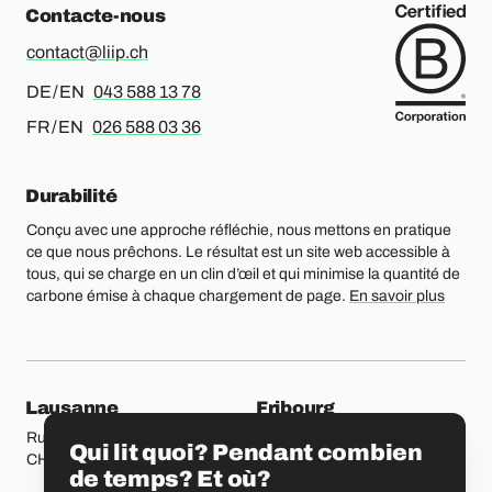
Contacte-nous
contact@liip.ch
Pour l’allemand ou l’anglais, merci d’appeler le
DE / EN
043 588 13 78
Pour le français ou l’anglais, merci d’appeler le
FR / EN
026 588 03 36
Durabilité
Conçu avec une approche réfléchie, nous mettons en pratique
ce que nous prêchons. Le résultat est un site web accessible à
tous, qui se charge en un clin d’œil et qui minimise la quantité de
carbone émise à chaque chargement de page.
En savoir plus
Nos bureaux
Lausanne
Fribourg
Rue Etraz 4
Rue de la Banque 1
Qui lit quoi? Pendant combien
CH-1003 Lausanne
CH-1700 Fribourg
de temps? Et où?