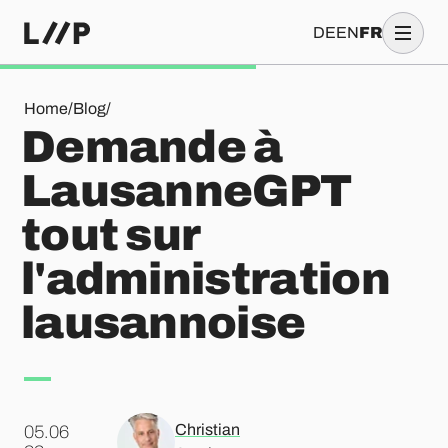
DE
EN
FR
Demande à LausanneGPT tout sur l'administration lausann
Home
/
Blog
/
Demande à
LausanneGPT
tout sur
l'administration
lausannoise
Christian
05.06