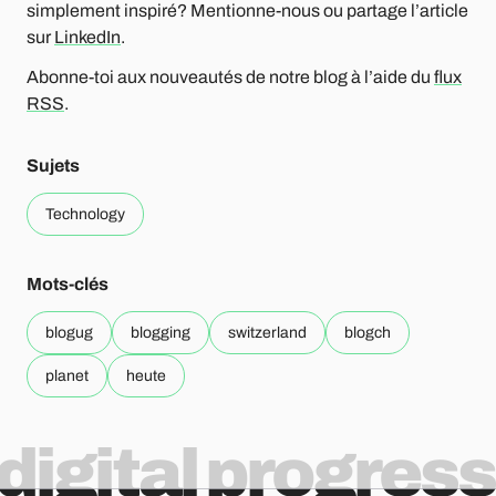
simplement inspiré? Mentionne-nous ou partage l’article
sur
LinkedIn
.
Abonne-toi aux nouveautés de notre blog à l’aide du
flux
RSS
.
Sujets
Technology
Mots-clés
blogug
blogging
switzerland
blogch
planet
heute
digital progress