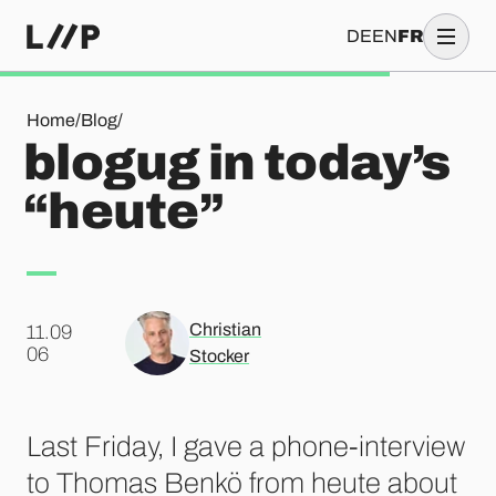
DE
EN
FR
blogug in today’s “heute”
Home
/
Blog
/
blogug in today’s
“heute”
Christian
11.09
.
06
Stocker
Last Friday, I gave a phone-interview
to Thomas Benkö from heute about