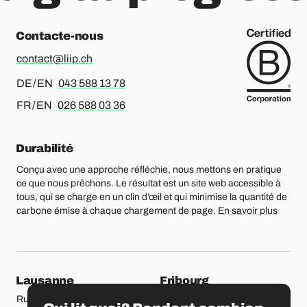
Contacte-nous
contact@liip.ch
Pour l’allemand ou l’anglais, merci d’appeler le
DE / EN
043 588 13 78
Pour le français ou l’anglais, merci d’appeler le
FR / EN
026 588 03 36
Durabilité
Conçu avec une approche réfléchie, nous mettons en pratique
ce que nous prêchons. Le résultat est un site web accessible à
tous, qui se charge en un clin d’œil et qui minimise la quantité de
carbone émise à chaque chargement de page.
En savoir plus
Nos bureaux
Lausanne
Fribourg
Rue Etraz 4
Rue de la Banque 1